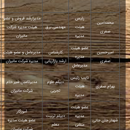
رئیس
مدیرارشد فروش و عضو
محمدامین
هیئت
مهندسی برق
هیئت مدیره شرکت
صفری
مدیره
مانیزان
عضو هیئت
امیرحسین
کارشناس
مدیرعامل و عضو هیئت
مدیره
صفری
ارشد بازاریابی
مدیره شرکت مانیزان
مدیرعامل
نایب رئیس
دیپلم علوم
مدیرتامین شیر خام
بهرام صفری
هیئت
تجربی
شرکت مانیزان
مدیره
عضو هیئت
آموزگار
مدیره
دیپلم تربیت
شهناز جان جانی
عضو هیئت مدیره
منشی
معلم
شرکت مانیزان