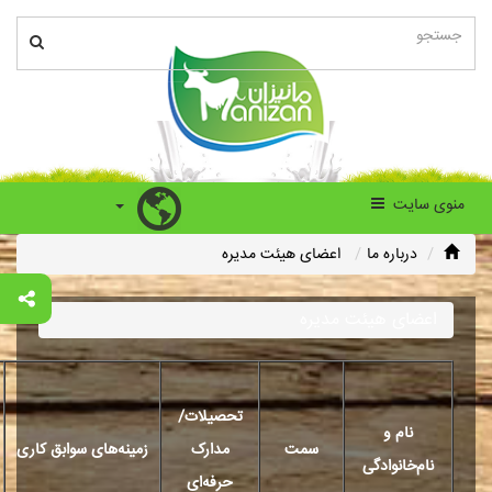
منوی سایت
درباره ما
اعضای هیئت مدیره
اعضای هیئت مدیره
تحصیلات/
نام و
سمت
مدارک
زمینه
های سوابق کاری
نام
خانوادگی
حرفه
ای