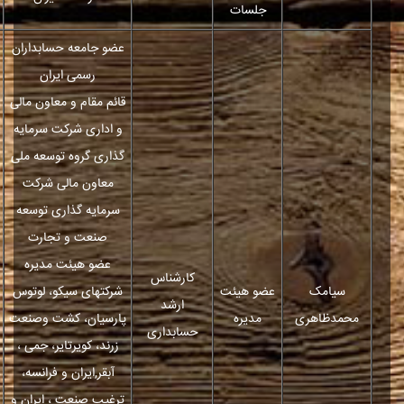
جلسات
عضو جامعه حسابداران
رسمی ایران
قائم مقام و معاون مالی
و اداری شرکت سرمایه
گذاری گروه توسعه ملی
معاون مالی شرکت
سرمایه گذاری توسعه
صنعت و تجارت
عضو هیئت مدیره
کارشناس
سیامک
عضو هیئت
شرکتهای سیکو، لوتوس
ارشد
محمدظاهری
مدیره
پارسیان، کشت وصنعت
حسابداری
زرند، کویرتایر، جمی ،
آبقر,ایران و فرانسه،
ترغیب صنعت ، ایران و