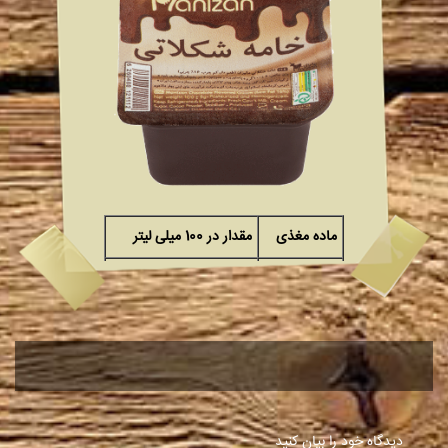
ماده مغذی
مقدار در 100 میلی لیتر
انرژی
195.5Kcal
چربی کل
16g
دیدگاه خود را بیان کنید