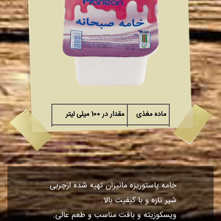
ماده مغذی
مقدار در 100 میلی لیتر
انرژی
297Kcal
چربی کل
30g
خامه پاستوریزه مانیزان تهیه شده ازچربی
شیر تازه و با کیفیت بالا.
ویسکوزیته و بافت مناسب و طعم عالی.