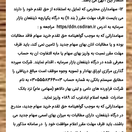
انتشار این آگهی می باشد.
12- سهامداران محترمی که تمایل به استفاده از حق تقدم خود را دارند
می بایست ظرف مهلت مقرر ( بند 11) به درگاه یکپارچه ذینفعان بازار
سرمایه به آدرس
https/ddn.csdiran.ir
مراجعه و :
سهامدارانی که به موجب گواهینامه حق تقدم خرید سهام فاقد مطالبات
بوده و یا مطالبات آنان بهای سهام جدید را تامین نمی کند، باید ظرف
مهلت مقرر نسبت به واریز بهای سهام یا مابه التفاوت آن به حساب
معرفی شده در درگاه ذینفعان بازار سرمایه ، اقدام نمایند. شرکت سپرده
گذاری مرکزی اوراق بهادار و تسویه وجوه موظف است مبالغ دریافتی را
مطابق سیستم بانکی به شماره حساب 0305558364003 به نام
شرکت فرآورده های دامی و لبنی بهار دالاهو (سهامی عام) نزد بانک
صادرات شعبه اسلام آبادغرب کد 0189 واریز نماید.
سهامدارانی که به موجب گواهینامه حق تقدم خرید سهام جدید، مندرج
در درگاه ذینفعان، دارای مطالبات به میزان بهای اسمی سهام جدید می
باشند، باید ظرف مهلت مقرر اعلام موافقت خود را در سامانه مذکور با