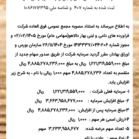
ثبت شده به شماره 407 و شناسه ملي 10861712395
به اطلاع میرساند به استناد مصوبه مجمع عمومی فوق العاده شرکت
فرآورده های دامی و لبنی بهار دالاهو(سهامی عام) مورخ 02/02/1405 و
مجوز شماره 206-1413337/044 مورخ 26/11/1404 سازمان بورس و
اوراق بهادار، مقرر گردید سرمایه شرکت از طریق صدور سهام جدید از
مبلغ 1,221,319,559,000 ریال به مبلغ 4,885,278,236,000 ریال
منقسم به تعداد 4,885,278,236 سهم 1,000 ریالی با نام ، به شرح زیر
افزایش یابد.
1
- سرمایه فعلی شرکت : 1,221,319,559,000 ریال
2- مبلغ افزایش سرمایه : 3,663,958,677,000 ریال
3-مبلغ سرمایه پس از افزایش: 4,885,278,236,000 ریال
4-ارزش اسمی هر سهم : 1,000 ریال
5- تعداد سهم عرضه شده: 3,233,958,677 سهم
6- نوع سهم : عادی با نام