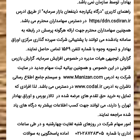
بهادار، توسط سازمان نمی باشد.
راهنمای کاربری "درگاه یکپارجه ذینفعان بازار سرمایه" از طریق آدرس
https/ddn.csdiran.ir
در دسترس سهامداران محترم می باشد.
همچنین سهامداران محترم جهت ارائه هرگونه پرسش در رابطه به
سامانه یادشده می توانند با پشتیبانی شرکت سپرده گذاری مرکزی اوراق
بهادار و تسویه وجوه با شماره تلفن 1569 تماس حاصل نمایند.
گزارش توجیهی هیات مدیره در خصوص افزایش سرمایه، گزارش بازرس
قانونی در این خصوص و همچنین بیانیه ثبت سهام جدید در سایت
شرکت به آدرس
www.Manizan.com
و سیستم جامع اطلاع رسانی
ناشران به آدرس
www.codal.ir
در دسترس می باشد. لذا افرادی که
تمایل به خرید حق تقدم های عرضه شده در تالار بورس و اوراق بهادار
تهران را دارند، می توانند جهت کسب اطلاعات بیشتر به درگاه های یاد
شده مراجعه نمایند.
امور سهام شرکت در روزهای شنبه لغایت چهارشنبه و در طی ساعات
اداری با شماره 28728305-021 آماده پاسخگویی به سوالات