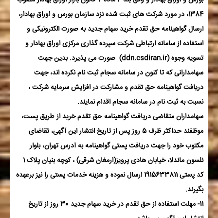
1384، در مورد شرکت های ثبت شده نزد سازمان بورس و اوراق بهادار،
ارسال گواهینامه حق تقدم خرید سهام جدید به صورت الکترونیکی و
استفاده از سامانه ارتباطی شرکت سپرده گذاری مرکزی اوراق بهادار و
تسویه وجوه (
ddn.csdiran.ir
) صورت می پذیرد. بدین جهت
سهامدارانی که تا کنون در سامانه سجام ثبت نام نکرده اند، جهت
دریافت گواهینامه حق تقدم و مشارکت در افزایش سرمایه شرکت ،
نسبت به ثبت نام در سامانه سجام اقدام نمایند.
سهامداران متقاضی دریافت گواهینامه حق تقدم خرید از طریق پست،
موظفند حداکثر ظرف 5 روز پس از تاریخ انتشار این آگهی، تقاضای
مکتوب خود را جهت دریافت پستی گواهینامه به آدرس تهران، بلوار
نلسون ماندلا، خیابان هادی پرویز(ارمغان شرقی) ، کوچه بنیان پلاک 1
کد پستی 1915633811 ارسال نموده و هزینه خدمات پستی را نیز برعهده
بگیرند.
11- مهلت استفاده از حق تقدم در خرید سهام جدید 30 روز از تاریخ