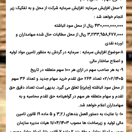
7-محل افزایش سرمایه: افزایش سرمایه شرکت از محل و به تفکیک زیر
انجام خواهد شد :
430,000,000,000 ریال از محل سود انباشته
3,233,958,677,000 ریال از محل مطالبات حال شده سهامداران و
آورده نقدی
8-موضوع افزایش سرمایه : سرمایه در گردش به منظور تامین مواد اولیه
و اصلاح ساختار مالی
9- به هر صاحب سهم در ازای هر 100 سهم متعلقه در تاریخ
02/02/1405 تعداد 264 حق تقدم خرید سهام جدید و تعداد 36 سهم
از محل سود انباشته (جایزه) تعلق می گیرد. بدیهی است تعداد دقیق حق
تقدم و سهام متعلقه هر سهم در گواهینامه حق تقدم محاسبه و به
سهامداران اعلام خواهد شد.
10- با عنایت به دستور العمل بندهای 3,2,1 و 5 ماده 19 قانون تامین
مالی تولید و زیرساخت ها مصوب 11/04/1403 هیات مدیره سازمان
بورس و اوراق بهادار و وفق بند 2 ماده 7 قانون بازار اوراق بهادار مصوب