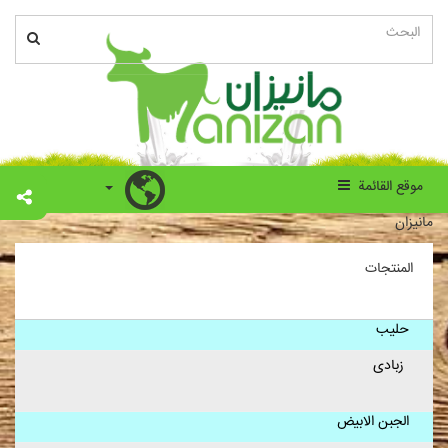
موقع القائمة
مانیزان
المنتجات
حلیب
زبادی
الجبن الابیض