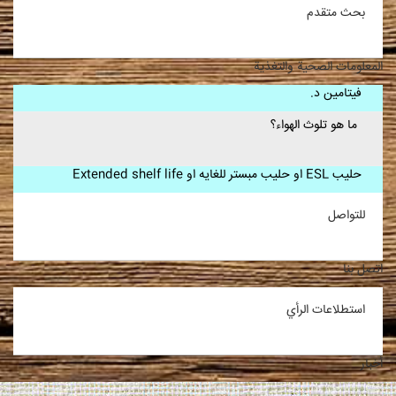
بحث متقدم
المعلومات الصحية والتغذية
فيتامين د.
ما هو تلوث الهواء؟
حلیب ESL او حلیب مبستر للغایه او Extended shelf life
للتواصل
اتصل بنا
استطلاعات الرأي
أخبار